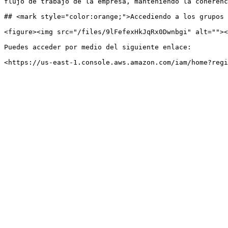
flujo de trabajo de la empresa, manteniendo la coherenc
## <mark style="color:orange;">Accediendo a los grupos 
<figure><img src="/files/9lFefexHkJqRx0Dwnbgi" alt=""><
Puedes acceder por medio del siguiente enlace:
