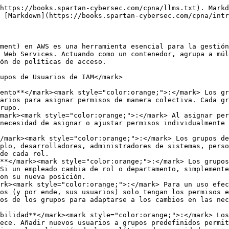
https://books.spartan-cybersec.com/cpna/llms.txt). Markd
 [Markdown](https://books.spartan-cybersec.com/cpna/intr
ment) en AWS es una herramienta esencial para la gestión
 Web Services. Actuando como un contenedor, agrupa a múl
ón de políticas de acceso.

upos de Usuarios de IAM</mark>

ento**</mark><mark style="color:orange;">:</mark> Los gr
arios para asignar permisos de manera colectiva. Cada gr
rupo.

mark><mark style="color:orange;">:</mark> Al asignar per
necesidad de asignar o ajustar permisos individualmente 
/mark><mark style="color:orange;">:</mark> Los grupos de
plo, desarrolladores, administradores de sistemas, perso
de cada rol.

**</mark><mark style="color:orange;">:</mark> Los grupos
Si un empleado cambia de rol o departamento, simplemente
on su nueva posición.

rk><mark style="color:orange;">:</mark> Para un uso efec
os (y por ende, sus usuarios) solo tengan los permisos e
os de los grupos para adaptarse a los cambios en las nec
bilidad**</mark><mark style="color:orange;">:</mark> Los
ece. Añadir nuevos usuarios a grupos predefinidos permit