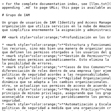
> For the complete documentation index, see [llms.txt](
appending `.md` to page URLs; this page is available as
# Grupo de IAM

Un grupo de usuarios de IAM (Identity and Access Manage
organización que utiliza servicios en la nube de Amazon
que simplifica enormemente la asignación y administraci
## <mark style="color:orange;">Profundización en los Gr
* <mark style="color:orange;">**Estructura y Funcionami
los recursos, sino más bien una manera de organizar usu
que definen los permisos otorgados a los usuarios del g
* <mark style="color:orange;">**Gestión de Permisos**</
heredan esos permisos automáticamente. Esto elimina la 
la posibilidad de errores.

* <mark style="color:orange;">**Casos de Uso Comunes**<
diferenciación de roles dentro de una empresa (por ejem
políticas de seguridad acordes a las responsabilidades 
* <mark style="color:orange;">**Agilidad Organizacional
dinámica que se adapta a los cambios organizacionales. 
otro, se actualizan sus permisos de acceso de acuerdo c
* <mark style="color:orange;">**Mejores Prácticas**</ma
principio de mínimo privilegio, asegurando que los grup
aconsejable revisar y ajustar periódicamente los permis
seguridad.

* <mark style="color:orange;">**Automatización y Escala
políticas de seguridad a medida que una organización cr