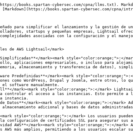
https://books.spartan-cybersec.com/cpna/llms.txt). Markd
 [Markdown](https://books.spartan-cybersec.com/cpna/intr
eñado para simplificar el lanzamiento y la gestión de un
olladores, startups y pequeñas empresas, Lightsail ofrec
complejidades asociadas con la configuración y el manejo
les de AWS Lightsail</mark>

Simplificadas**</mark><mark style="color:orange;">:</mar
ollo, aplicaciones empresariales, o incluso para alojami
emoria, almacenamiento y transferencia de datos), simpli
ware Predefinidas**</mark><mark style="color:orange;">:<
ones como WordPress, Drupal y Joomla, entre otros, lo qu
 el software manualmente.

ll**</mark><mark style="color:orange;">:</mark> Lightsai
a controlar el acceso a las instancias. Esto permite a l
a instancia.

de Datos**</mark><mark style="color:orange;">:</mark> Ad
 almacenamiento adicional y bases de datos administradas
<mark style="color:orange;">:</mark> Los usuarios pueden
la configuración de certificados SSL para asegurar sus a
vidad AWS**</mark><mark style="color:orange;">:</mark> A
s AWS más amplios, permitiendo a los usuarios escalar su