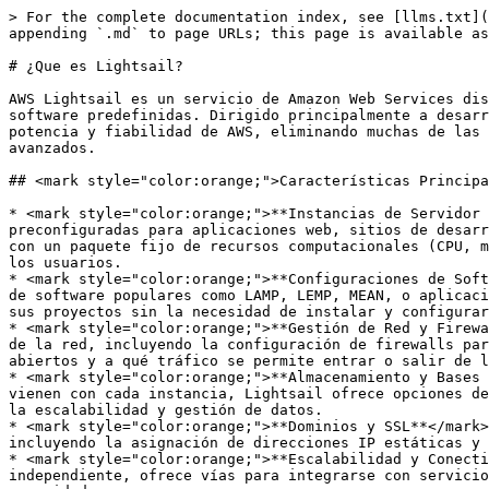
> For the complete documentation index, see [llms.txt](
appending `.md` to page URLs; this page is available as
# ¿Que es Lightsail?

AWS Lightsail es un servicio de Amazon Web Services dis
software predefinidas. Dirigido principalmente a desarr
potencia y fiabilidad de AWS, eliminando muchas de las 
avanzados.

## <mark style="color:orange;">Características Principa
* <mark style="color:orange;">**Instancias de Servidor 
preconfiguradas para aplicaciones web, sitios de desarr
con un paquete fijo de recursos computacionales (CPU, m
los usuarios.

* <mark style="color:orange;">**Configuraciones de Soft
de software populares como LAMP, LEMP, MEAN, o aplicaci
sus proyectos sin la necesidad de instalar y configurar
* <mark style="color:orange;">**Gestión de Red y Firewa
de la red, incluyendo la configuración de firewalls par
abiertos y a qué tráfico se permite entrar o salir de l
* <mark style="color:orange;">**Almacenamiento y Bases 
vienen con cada instancia, Lightsail ofrece opciones de
la escalabilidad y gestión de datos.

* <mark style="color:orange;">**Dominios y SSL**</mark>
incluyendo la asignación de direcciones IP estáticas y 
* <mark style="color:orange;">**Escalabilidad y Conecti
independiente, ofrece vías para integrarse con servicio