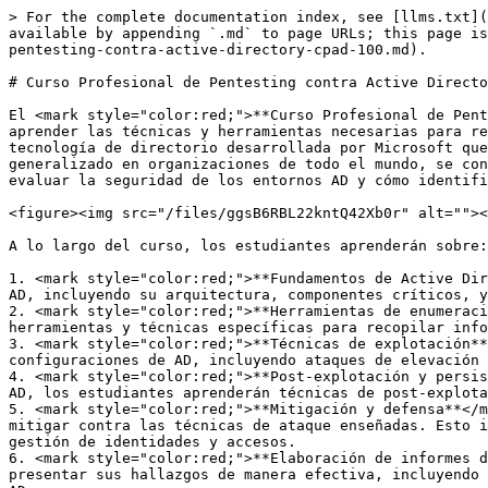
> For the complete documentation index, see [llms.txt](
available by appending `.md` to page URLs; this page is
pentesting-contra-active-directory-cpad-100.md).

# Curso Profesional de Pentesting contra Active Directo
El <mark style="color:red;">**Curso Profesional de Pent
aprender las técnicas y herramientas necesarias para re
tecnología de directorio desarrollada por Microsoft que
generalizado en organizaciones de todo el mundo, se con
evaluar la seguridad de los entornos AD y cómo identifi
<figure><img src="/files/ggsB6RBL22kntQ42Xb0r" alt=""><
A lo largo del curso, los estudiantes aprenderán sobre:

1. <mark style="color:red;">**Fundamentos de Active Dir
AD, incluyendo su arquitectura, componentes críticos, y
2. <mark style="color:red;">**Herramientas de enumeraci
herramientas y técnicas específicas para recopilar info
3. <mark style="color:red;">**Técnicas de explotación**
configuraciones de AD, incluyendo ataques de elevación 
4. <mark style="color:red;">**Post-explotación y persis
AD, los estudiantes aprenderán técnicas de post-explota
5. <mark style="color:red;">**Mitigación y defensa**</m
mitigar contra las técnicas de ataque enseñadas. Esto i
gestión de identidades y accesos.

6. <mark style="color:red;">**Elaboración de informes d
presentar sus hallazgos de manera efectiva, incluyendo 