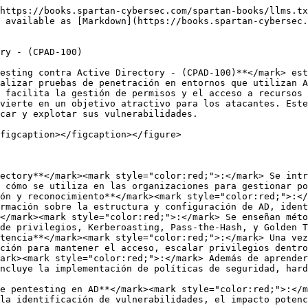
https://books.spartan-cybersec.com/spartan-books/llms.tx
 available as [Markdown](https://books.spartan-cybersec.
ry - (CPAD-100)

esting contra Active Directory - (CPAD-100)**</mark> est
alizar pruebas de penetración en entornos que utilizan A
 facilita la gestión de permisos y el acceso a recursos 
vierte en un objetivo atractivo para los atacantes. Este
car y explotar sus vulnerabilidades.

figcaption></figcaption></figure>

ectory**</mark><mark style="color:red;">:</mark> Se intr
 cómo se utiliza en las organizaciones para gestionar po
ón y reconocimiento**</mark><mark style="color:red;">:</
rmación sobre la estructura y configuración de AD, ident
</mark><mark style="color:red;">:</mark> Se enseñan méto
de privilegios, Kerberoasting, Pass-the-Hash, y Golden T
tencia**</mark><mark style="color:red;">:</mark> Una vez
ción para mantener el acceso, escalar privilegios dentro
ark><mark style="color:red;">:</mark> Además de aprender
ncluye la implementación de políticas de seguridad, hard
e pentesting en AD**</mark><mark style="color:red;">:</m
la identificación de vulnerabilidades, el impacto potenc