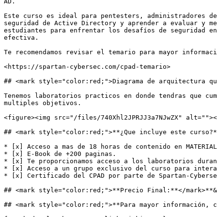
AD.

Este curso es ideal para pentesters, administradores de
seguridad de Active Directory y aprender a evaluar y me
estudiantes para enfrentar los desafíos de seguridad en
efectiva.

Te recomendamos revisar el temario para mayor informaci
<https://spartan-cybersec.com/cpad-temario>

## <mark style="color:red;">Diagrama de arquitectura qu
Tenemos laboratorios practicos en donde tendras que cum
multiples objetivos.

<figure><img src="/files/740Xhl2JPRJJ3a7NJwZX" alt=""><
## <mark style="color:red;">**¿Que incluye este curso?*
* [x] Acceso a mas de 18 horas de contenido en MATERIAL
* [x] E-Book de +200 paginas.

* [x] Te proporcionamos acceso a los laboratorios duran
* [x] Acceso a un grupo exclusivo del curso para intera
* [x] Certificado del CPAD por parte de Spartan-Cyberse
## <mark style="color:red;">**Precio Final:**</mark>**&
## <mark style="color:red;">**Para mayor información, c