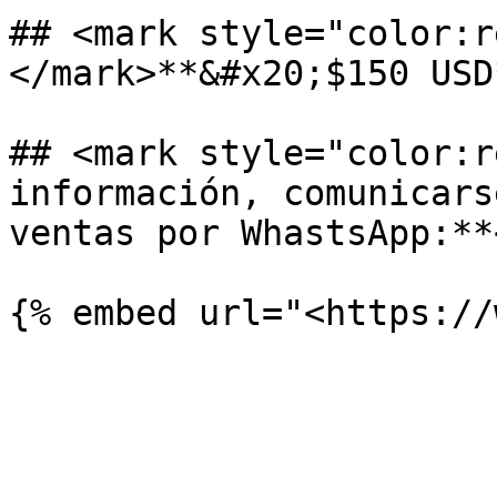
## <mark style="color:r
</mark>**&#x20;$150 USD*
## <mark style="color:r
información, comunicars
ventas por WhastsApp:**