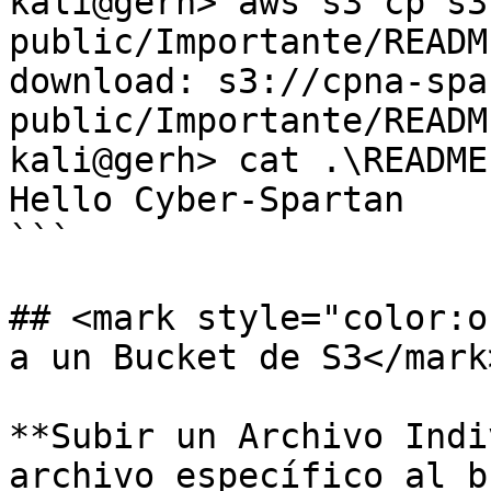
kali@gerh> aws s3 cp s3
public/Importante/READM
download: s3://cpna-spa
public/Importante/READM
kali@gerh> cat .\README.
Hello Cyber-Spartan

```

## <mark style="color:o
a un Bucket de S3</mark>
**Subir un Archivo Indi
archivo específico al b