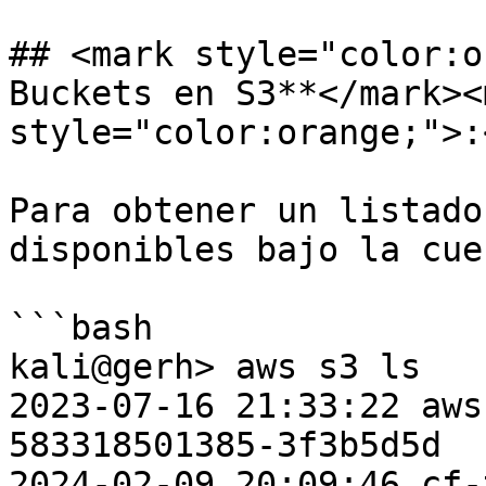
## <mark style="color:o
Buckets en S3**</mark><m
style="color:orange;">:
Para obtener un listado
disponibles bajo la cue
```bash

kali@gerh> aws s3 ls

2023-07-16 21:33:22 aws
583318501385-3f3b5d5d

2024-02-09 20:09:46 cf-