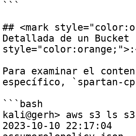
```

## <mark style="color:o
Detallada de un Bucket 
style="color:orange;">:
Para examinar el conten
específico, `spartan-cp
```bash

kali@gerh> aws s3 ls s3
2023-10-10 22:17:04    