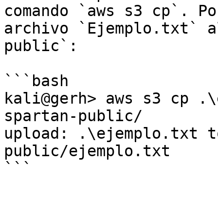
comando `aws s3 cp`. Po
archivo `Ejemplo.txt` a
public`:

```bash

kali@gerh> aws s3 cp .\
spartan-public/

upload: .\ejemplo.txt t
public/ejemplo.txt
