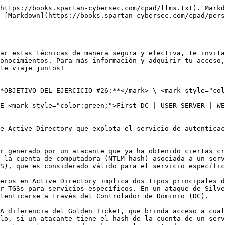
https://books.spartan-cybersec.com/cpad/llms.txt). Markd
 [Markdown](https://books.spartan-cybersec.com/cpad/pers
ar estas técnicas de manera segura y efectiva, te invita
onocimientos. Para más información y adquirir tu acceso,
te viaje juntos!

*OBJETIVO DEL EJERCICIO #26:**</mark> \ <mark style="col
E <mark style="color:green;">First-DC | USER-SERVER | WE
e Active Directory que explota el servicio de autenticac
r generado por un atacante que ya ha obtenido ciertas cr
 la cuenta de computadora (NTLM hash) asociada a un serv
S), que es considerado válido para el servicio específic
eros en Active Directory implica dos tipos principales d
r TGSs para servicios específicos. En un ataque de Silve
tenticarse a través del Controlador de Dominio (DC).

A diferencia del Golden Ticket, que brinda acceso a cual
lo, si un atacante tiene el hash de la cuenta de un serv