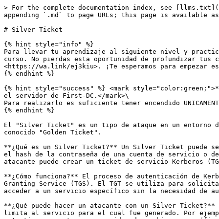
> For the complete documentation index, see [llms.txt](
appending `.md` to page URLs; this page is available as
# Silver Ticket

{% hint style="info" %}

Para llevar tu aprendizaje al siguiente nivel y practic
curso. No pierdas esta oportunidad de profundizar tus c
<https://wa.link/ej3kiu>. ¡Te esperamos para empezar es
{% endhint %}

{% hint style="success" %} <mark style="color:green;">*
el servidor de First-DC.</mark>\

Para realizarlo es suficiente tener encendido UNICAMENT
{% endhint %}

El "Silver Ticket" es un tipo de ataque en un entorno d
conocido "Golden Ticket".

**¿Qué es un Silver Ticket?** Un Silver Ticket puede se
el hash de la contraseña de una cuenta de servicio o de
atacante puede crear un ticket de servicio Kerberos (TG
**¿Cómo funciona?** El proceso de autenticación de Kerb
Granting Service (TGS). El TGT se utiliza para solicita
acceder a un servicio específico sin la necesidad de au
**¿Qué puede hacer un atacante con un Silver Ticket?** 
limita al servicio para el cual fue generado. Por ejemp